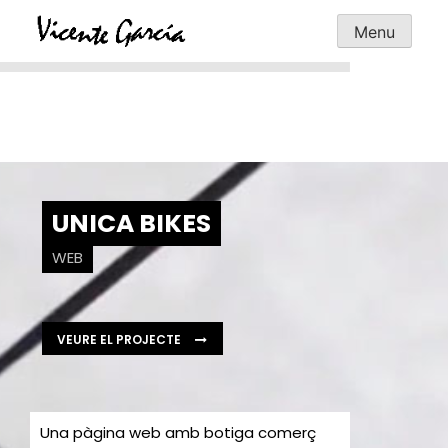
Skip
Menu
to
content
UNICA BIKES
WEB
VEURE EL PROJECTE
Una pàgina web amb botiga comerç